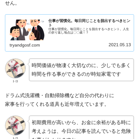
せん。
仕事が習慣化。毎日同じことを脱出するべきヒン
ト
仕事が習慣化。毎日同じことを脱出するべきヒント。人生
の折り返し地点は〇〇歳！？
2021.05.13
tryandgosf.com
時間価値が物凄く大切なのに、少しでも多く
時間を作る事ができるのが時短家電です
トロ
ドラム式洗濯機・自動掃除機など自分の代わりに
家事を行ってくれる道具も近年増えています。
初期費用が高いから、お金に余裕がある時に
考えようは、今日の記事を読んでいると危険
トロ