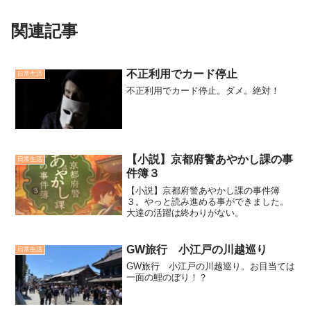
関連記事
不正利用でカード停止
日常生活
不正利用でカード停止。ダメ。絶対！
【小説】京都府警あやかし課の事
日常生活
件簿３
【小説】京都府警あやかし課の事件簿
３。やっと読み進める事ができました。
大達の活躍は終わりがない。
GW旅行 小江戸の川越巡り
日常生活
GW旅行 小江戸の川越巡り。お目当ては
一面の鯉のぼり！？