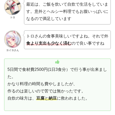
最近は、ご飯を炊いて自炊で生活をしていま
す。意外とヘルシー料理でもお腹いっぱいに
トロ
なるので満足しています
トロさんの食事美味しいですよね。それで外
食より支出も少なく済む
ので良い事ですね
ヨイヨさん
5日間で食材費2500円(1日3食分）で行う事が出来まし
た。
かなり料理の時間も費やしましたが、
作るのは楽しいので苦では無かったです。
自炊の味方は、
豆腐
と
納豆
に救われました。