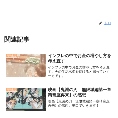
トロ
関連記事
インフレの中でお金の増やし方を
日常生活
考え直す
インフレの中でお金の増やし方を考え直
す。今の生活水準を続けると減っていく
一方です。
映画【鬼滅の刃 無限城編第一章
日常生活
猗窩座再来】の感想
映画【鬼滅の刃 無限城編第一章猗窩座
再来】の感想。辛口でいきます！