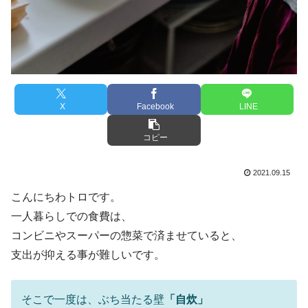
X
Facebook
LINE
コピー
2021.09.15
こんにちわトロです。
一人暮らしでの食費は、
コンビニやスーパーの惣菜で済ませていると、
支出が抑える事が難しいです。
そこで一度は、ぶち当たる壁
「自炊」