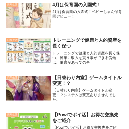
4月は保育園の入園式！
日常生活
4月は保育園の入園式！ベビーちゃん保育
園デビュー！
トレーニングで健康と人的資産を
日常生活
長く保つ
トレーニングで健康と人的資産を長く保
つ。簡単に収入を貰う事ができる労働
は、健康があっての事
【日替わり内室】ゲームタイトル
日常生活
変更！？
【日替わり内室】ゲームタイトル変
更！？システムは変更ありませんでし
た。
【Powlでポイ活】お得な交換先
日常生活
をご紹介
【Powlでポイ活】お得な交換先をご紹