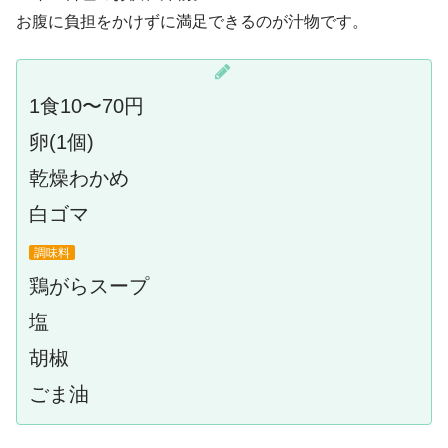
お腹に負担をかけずに満足できるのが汁物です。
1食10〜70円
卵(1個)
乾燥わかめ
白ゴマ
調味料
鶏がらスープ
塩
胡椒
ごま油