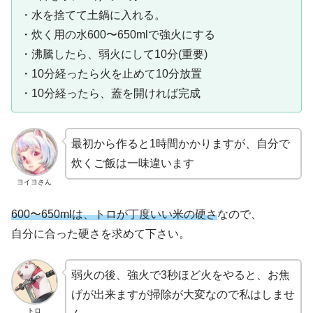
・水を捨てて土鍋に入れる。
・炊く用の水600〜650mlで強火にする
・沸騰したら、弱火にして10分(重要)
・10分経ったら火を止めて10分放置
・10分経ったら、蓋を開ければ完成
最初から作ると1時間かかりますが、自分で
炊くご飯は一味違います
ヨイヨさん
600〜650mlは、トロが丁度いい米の硬さ
なので、
自分に合った硬さを求めて下さい。
弱火の後、強火で3秒ほど火をやると、お焦
げが出来ますが掃除が大変なので私はしませ
トロ